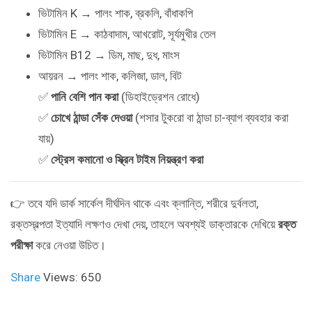
ভিটামিন K → পালং শাক, ব্রকলি, বাঁধাকপি
ভিটামিন E → কাঠবাদাম, আখরোট, সূর্যমুখীর তেল
ভিটামিন B12 → ডিম, মাছ, দুধ, মাংস
আয়রন → পালং শাক, কলিজা, ডাল, বিট
✅
পানি বেশি পান করা
(ডিহাইড্রেশন রোধে)
✅
চোখে ঠান্ডা সেঁক দেওয়া
(শসার টুকরো বা ঠান্ডা চা-ব্যাগ ব্যবহার করা
যায়)
✅
স্ট্রেস কমানো ও স্ক্রিন টাইম নিয়ন্ত্রণ করা
👉 তবে যদি ডার্ক সার্কেল দীর্ঘদিন থাকে এবং ক্লান্তি, শরীরে দুর্বলতা,
রক্তস্বল্পতা ইত্যাদি লক্ষণও দেখা দেয়, তাহলে অবশ্যই ডাক্তারকে দেখিয়ে
রক্ত
পরীক্ষা
করে নেওয়া উচিত।
Share
Views: 650