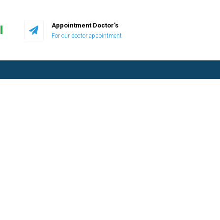
Appointment Doctor's
I
For our doctor appointment