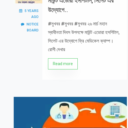
মাউন্ট এডোরা হসপিটাল, সিলেট এর
উদ্যোগে..
5 YEARS
AGO
#সুখবর #সুখবর #সুখবর ২৬ মার্চ মহান
NOTICE
BOARD
স্বাধীনতা দিবস উপলক্ষে মাউন্ট এডোরা হসপিটাল,
সিলেট এর উদ্যোগে ফ্রি মেডিকেল ক্যাম্প।
রোগী দেখার
Read more