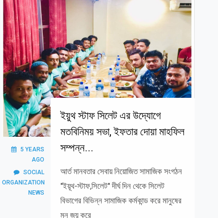
ইয়ুথ স্টাফ সিলেট এর উদ্যোগে
মতবিনিময় সভা, ইফতার দোয়া মাহফিল
সম্পন্ন...
5 YEARS
AGO
আর্ত মানবতার সেবায় নিয়োজিত সামাজিক সংগঠন
SOCIAL
ORGANIZATION
"ইয়ূথ-স্টাফ,সিলেট" দীর্ঘ দিন থেকে সিলেট
NEWS
বিভাগের বিভিন্ন সামাজিক কর্মকান্ড করে মানুষের
মন জয় করে