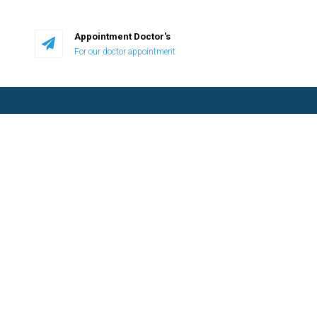
Appointment Doctor's
For our doctor appointment