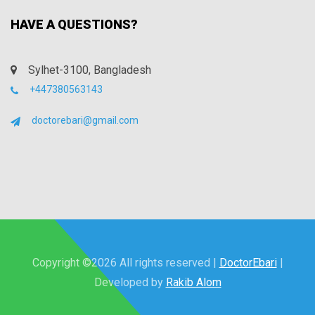
HAVE A QUESTIONS?
Sylhet-3100, Bangladesh
+447380563143
doctorebari@gmail.com
Copyright ©
2026 All rights reserved |
DoctorEbari
|
Developed by
Rakib Alom