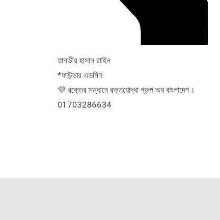
তানভীর হাসান রাহিন
*ফাউন্ডার এডমিন:
💜 রক্তের সন্ধানে রক্তযোদ্ধা গ্রুপ অব বাংলাদেশ।
01703286634