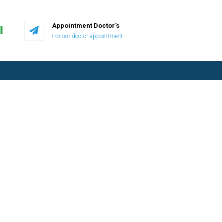
Appointment Doctor's
I
For our doctor appointment