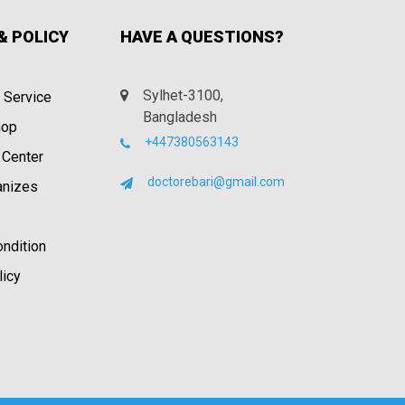
& POLICY
HAVE A QUESTIONS?
Sylhet-3100,
 Service
Bangladesh
hop
+447380563143
 Center
doctorebari@gmail.com
anizes
ndition
licy