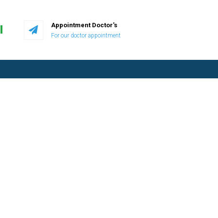
Appointment Doctor's
I
For our doctor appointment