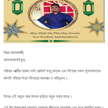
প্রিয় শুভাকাঙ্ক্ষী,
আসসাআলাইকুম,
পরিবার আত্মীয় স্বজন ভাই ব্রাদার্স বন্ধু বান্ধব এবং বিশ্বের সকল মুসলমানদের
জানাই পবিত্র ঈদুল ফিতরের শুভেচ্ছা ও অভিনন্দন।
ঈদের এই আনন্দ আর উৎসব ছড়িয়ে পড়ুক সবার মাঝে।
এই ঈদ উপলক্ষ্যে আল্লাহ আপনার জীবনকে ভালবাসা এবং সুখে প্লাবিত করুন।