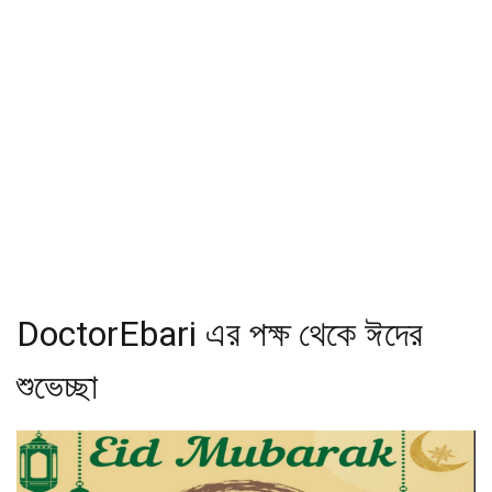
DoctorEbari এর পক্ষ থেকে ঈদের
শুভেচ্ছা