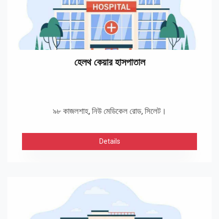
হেলথ কেয়ার হাসপাতাল
৯৮ কাজলশাহ, নিউ মেডিকেল রোড, সিলেট।
Details