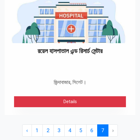
রয়েল হাসপাতাল এন্ড রিসার্চ সেন্টার
জিন্দাবাজার, সিলেট।
Details
‹
1
2
3
4
5
6
7
›