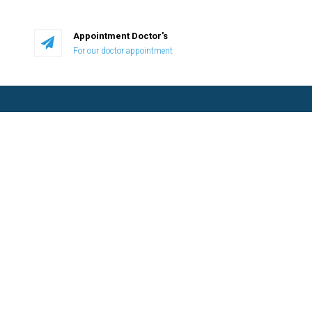
Appointment Doctor's
For our doctor appointment