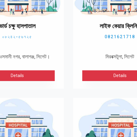
ভার্ড চক্ষু হাসপাতাল
লাইফ কেয়ার ক্লিন
০৮২৪২-৫৬৭২৫
0821621718
ওসমানী নগর, বালাগঞ্জ, সিলেট।
​​​​​​​মিরবক্সটুলা, সিলেট
Details
Details