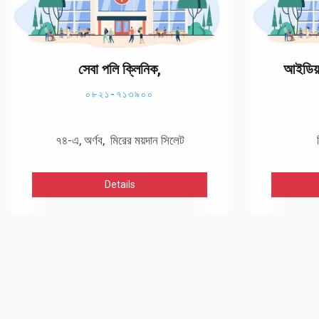
সেবা পলি ক্লিনিক,
আইডিয়াল
০৮২১-৭১৩৯০০
৭৪-এ, অর্ণব, মিরের ময়দান সিলেট
Details