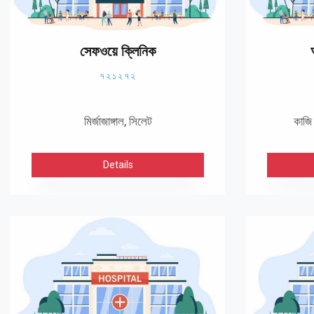
সেফওয়ে ক্লিনিক
৭২১২৭২
মির্জাজাঙ্গাল, সিলেট
কাজি 
Details