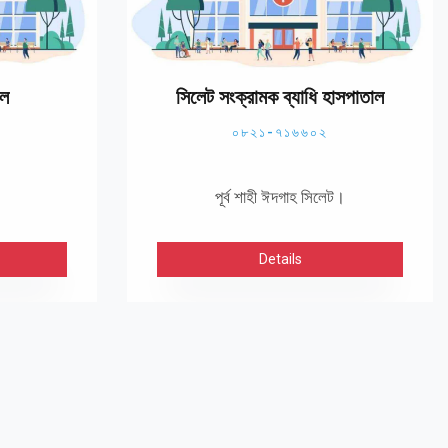
াল
সিলেট সংক্রামক ব্যাধি হাসপাতাল
০৮২১-৭১৬৬০২
পূর্ব শাহী ঈদগাহ সিলেট।
Details