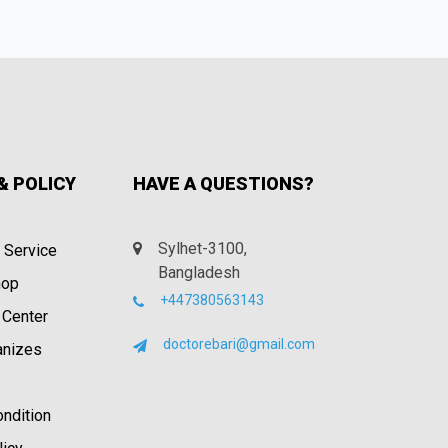
& POLICY
HAVE A QUESTIONS?
Sylhet-3100,
 Service
Bangladesh
hop
+447380563143
 Center
doctorebari@gmail.com
anizes
ndition