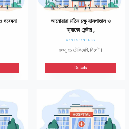
 ও গবেষনা
আনোয়ারা মতিন চক্ষু হাসপাতাল ও
ফ্যাকো সেন্টার ,
০১৭১০-১৭৪৮৪১
রংধনু ৬১ চৌকিদেখি, সিলেট।
Details