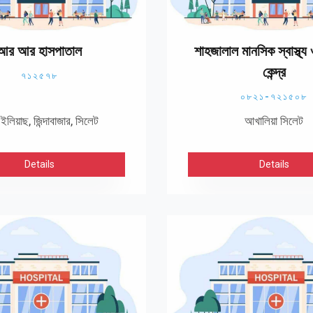
আর আর হাসপাতাল
শাহজালাল মানসিক স্বাস্থ্য
কেন্দ্র
৭১২৫৭৮
০৮২১-৭২১৫০৮
ইলিয়াছ, জিন্দাবাজার, সিলেট
আখালিয়া সিলেট
Details
Details