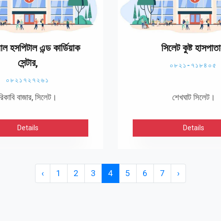
 হসপিটাল এন্ড কার্ডিয়াক
সিলেট কুষ্ট হাসপাত
সেন্টার,
০৮২১-৭১৮৪০৫
০৮২১৭২৭২৬১
রিকাবি বাজার, সিলেট।
শেখঘাট সিলেট।
Details
Details
‹
1
2
3
4
5
6
7
›