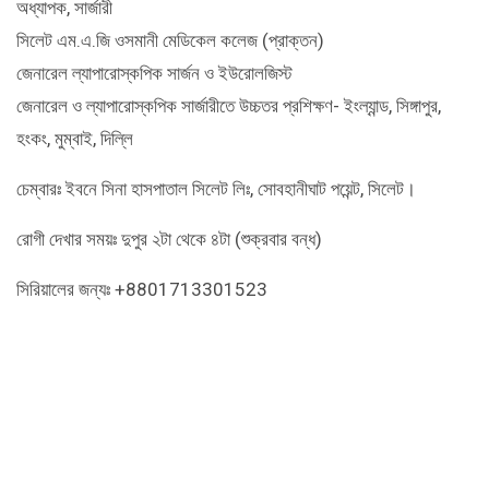
অধ্যাপক, সার্জারী
সিলেট এম.এ.জি ওসমানী মেডিকেল কলেজ (প্রাক্তন)
জেনারেল ল্যাপারোস্কপিক সার্জন ও ইউরোলজিস্ট
জেনারেল ও ল্যাপারোস্কপিক সার্জারীতে উচ্চতর প্রশিক্ষণ- ইংল্যান্ড, সিঙ্গাপুর,
হংকং, মুম্বাই, দিল্লি
চেম্বারঃ ইবনে সিনা হাসপাতাল সিলেট লিঃ, সোবহানীঘাট পয়েন্ট, সিলেট।
রোগী দেখার সময়ঃ দুপুর ২টা থেকে ৪টা (শুক্রবার বন্ধ)
সিরিয়ালের জন্যঃ +8801713301523