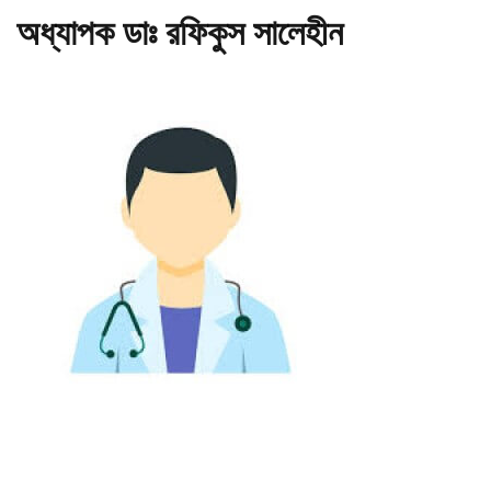
অধ্যাপক ডাঃ রফিকুস সালেহীন