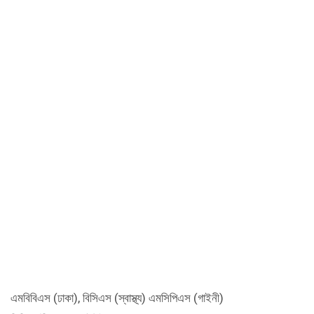
এমবিবিএস (ঢাকা), বিসিএস (স্বাস্থ্য) এমসিপিএস (গাইনী)