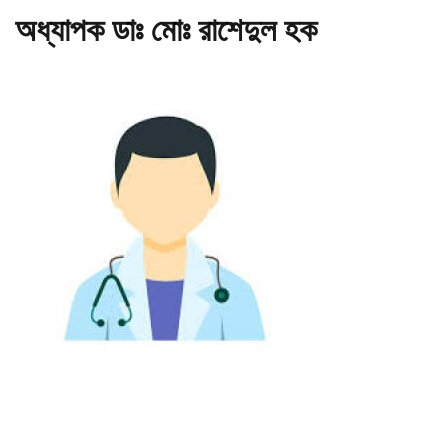
অধ্যাপক ডাঃ মোঃ রাশেদুল হক