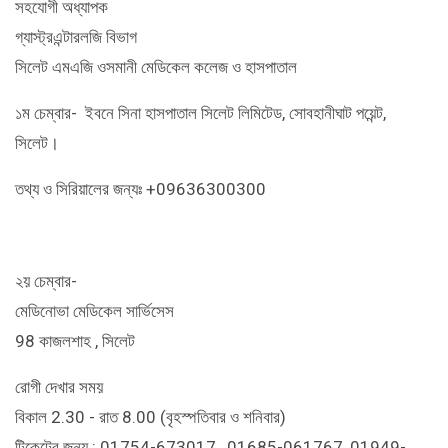
সহযোগী অধ্যাপক
গ্যাস্ট্রএন্টারলজি বিভাগ
সিলেট এমএজি ওসমানী মেডিকেল কলেজ ও হাসপাতাল
১ম চেম্বার- ইবনে সিনা হাসপাতাল সিলেট লিমিটেড, সোবহানীঘাট পয়েন্ট,
সিলেট।
তথ্য ও সিরিয়ালের জন্যঃ +09636300300
২য় চেম্বার-
মেডিনোভা মেডিকেল সার্ভিসেস
98 কাজলশাহ , সিলেট
রোগী দেখার সময়
বিকাল 2.30 - রাত 8.00 (বৃহস্পতিবার ও শনিবার)
টিকেটের জন্য : 01754-673017 , 01685-061767, 01949-