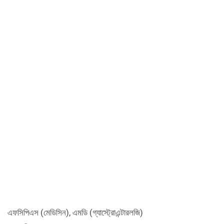
এফসিপিএস (মেডিসিন), এমডি (গ্যাস্ট্রোএন্টারলজি)