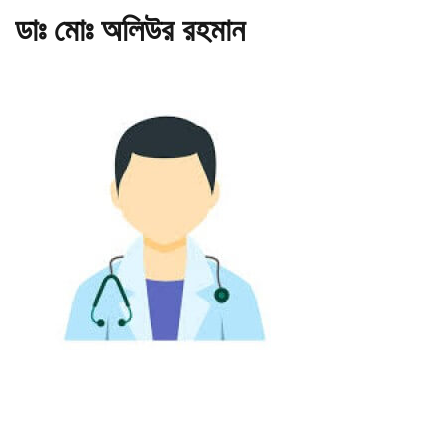
ডাঃ মোঃ অলিউর রহমান