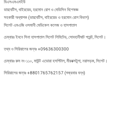
বিএসএমএমইউ
ডায়বেটিস, থাইরয়েড, হরমোন রোগ ও মেডিসিন বিশেষজ্ঞ
সহকারী অধ্যাপক (ডায়বেটিস, থাইরয়েড ও হরমোন রোগ বিভাগ)
সিলেট এমএজি ওসমানী মেডিকেল কলেজ ও হাসপাতাল
চেম্বারঃ ইবনে সিনা হাসপাতাল সিলেট লিমিটেড, সোবহানীঘাট পয়েন্ট, সিলেট।
তথ্য ও সিরিয়ালের জন্যঃ +09636300300
চেম্বারঃ রুম নং-১১০, মাউন্ট এডোরা হসপিটাল, মীরবক্সটুলা, নয়াসড়ক, সিলেট।
সিরিয়ালের জন্যঃ +8801765762157 (শুক্রবার বন্ধ)