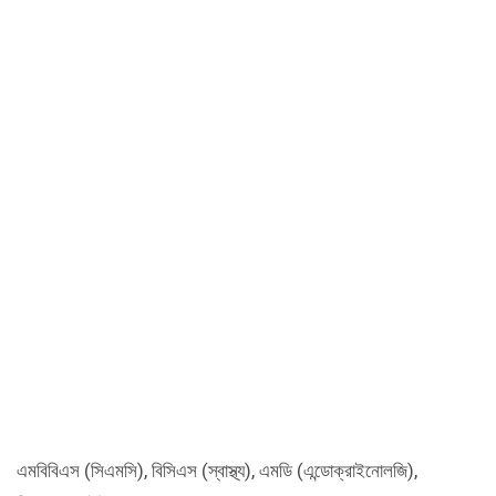
এমবিবিএস (সিএমসি), বিসিএস (স্বাস্থ্য), এমডি (এন্ডোক্রাইনোলজি),