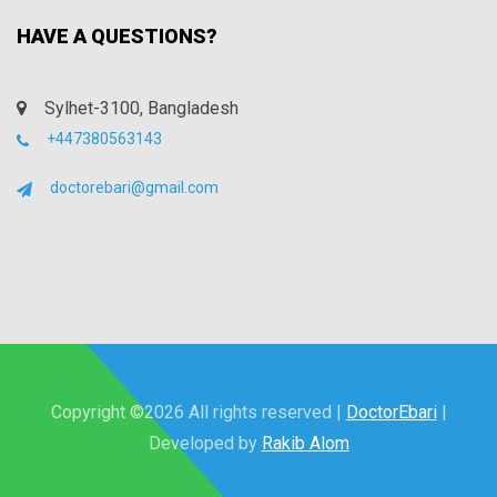
HAVE A QUESTIONS?
Sylhet-3100, Bangladesh
+447380563143
doctorebari@gmail.com
Copyright ©
2026 All rights reserved |
DoctorEbari
|
Developed by
Rakib Alom