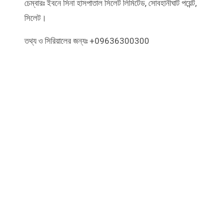
চেম্বারঃ ইবনে সিনা হাসপাতাল সিলেট লিমিটেড, সোবহানীঘাট পয়েন্ট,
সিলেট।
তথ্য ও সিরিয়ালের জন্যঃ +09636300300